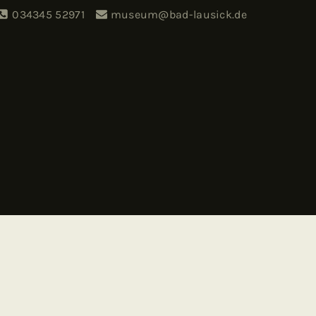
034345 52971
museum@bad-lausick.de