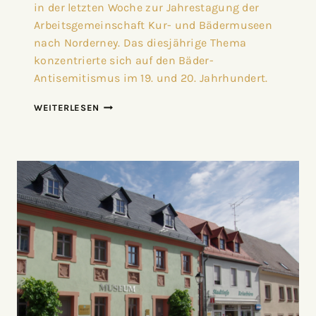
in der letzten Woche zur Jahrestagung der
Arbeitsgemeinschaft Kur- und Bädermuseen
nach Norderney. Das diesjährige Thema
konzentrierte sich auf den Bäder-
Antisemitismus im 19. und 20. Jahrhundert.
WEITERLESEN