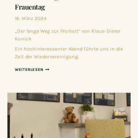
Frauentag
16. März 2024
„Der lange Weg zur Freiheit“ von Klaus-Dieter
Kunick
Ein hochinteressanter Abend führte uns in die
Zeit der Wiedervereinigung.
WEITERLESEN