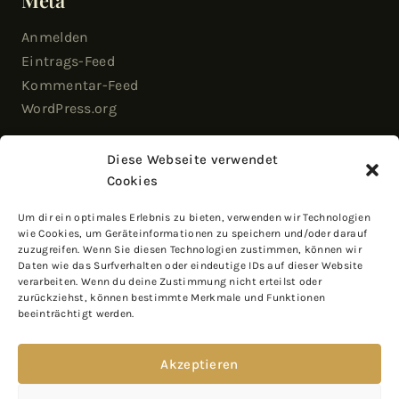
Anmelden
Eintrags-Feed
Kommentar-Feed
WordPress.org
Blog Via E-Mail Abonnieren
Diese Webseite verwendet
Cookies
Gib deine E-Mail-Adresse an, um diesen Blog zu
Um dir ein optimales Erlebnis zu bieten, verwenden wir Technologien
abonnieren und Benachrichtigungen über neue
wie Cookies, um Geräteinformationen zu speichern und/oder darauf
Beiträge perE-Mail zu erhalten.
zuzugreifen. Wenn Sie diesen Technologien zustimmen, können wir
Daten wie das Surfverhalten oder eindeutige IDs auf dieser Website
verarbeiten. Wenn du deine Zustimmung nicht erteilst oder
zurückziehst, können bestimmte Merkmale und Funktionen
beeinträchtigt werden.
Abonnieren
Akzeptieren