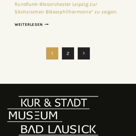
Rundfunk-Blasorchester Leipzig zur
Sächsischen Bläserphilharmonie“ zu zeigen.
WEITERLESEN
1
2